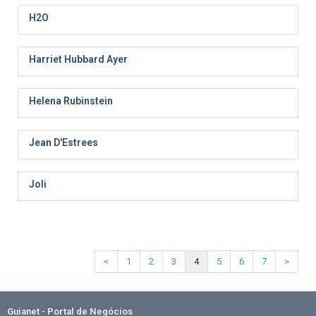
H2O
Harriet Hubbard Ayer
Helena Rubinstein
Jean D'Estrees
Joli
<
1
2
3
4
5
6
7
>
Guianet - Portal de Negócios