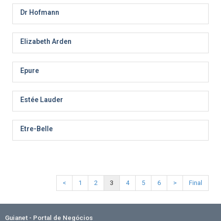
Dr Hofmann
Elizabeth Arden
Epure
Estée Lauder
Etre-Belle
<
1
2
3
4
5
6
>
Final
Guianet - Portal de Negócios