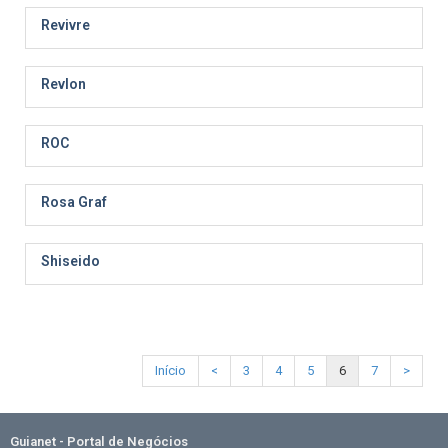
Revivre
Revlon
ROC
Rosa Graf
Shiseido
Início
<
3
4
5
6
7
>
Guianet - Portal de Negócios