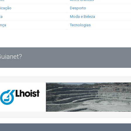
icação
Desporto
za
Moda e Beleza
ança
Tecnologias
Guianet?