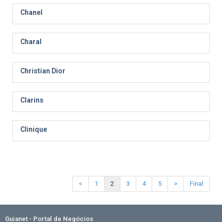
Chanel
Charal
Christian Dior
Clarins
Clinique
<
1
2
3
4
5
>
Final
Guianet - Portal de Negócios