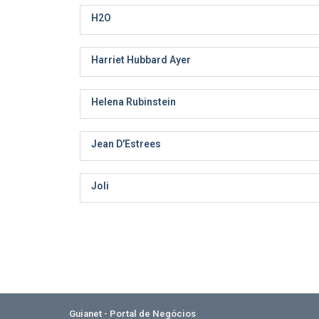
H2O
Harriet Hubbard Ayer
Helena Rubinstein
Jean D'Estrees
Joli
Guianet - Portal de Negócios