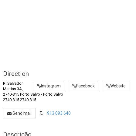
Direction
R. Salvador
Instagram
Facebook
Website
Martins 3A,
2740-315 Porto Salvo
-
Porto Salvo
2740-315 2740-315
T:
Send mail
913 093 640
Descrição