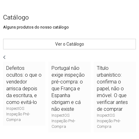
Catálogo
Alguns produtos do nosso catálogo
Ver o Catálogo
Defeitos
Portugal não
Título
ocultos: o que o
exige inspeção
urbanístico:
vendedor
pré-compra: o
confirma o
arrisca depois
que França e
papel, não o
da escritura, e
Espanha
imóvel. O que
como evitá-lo
obrigam e cá
verificar antes
InspectOS
não existe
de comprar
Inspeção Pré-
InspectOS
InspectOS
Compra
Inspeção Pré-
Inspeção Pré-
Compra
Compra