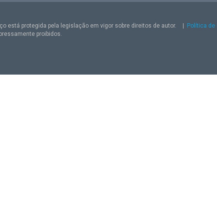
o está protegida pela legislação em vigor sobre direitos de autor.
|
Política de
pressamente proibidos.