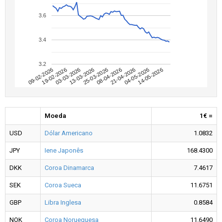
3.6
3.4
3.2
09-02-2026
04-05-2026
08-04-2026
13-03-2026
19-02-2026
14-05-2026
21-04-2026
25-03-2026
03-03-2026
Moeda
1€ =
USD
Dólar Americano
1.0832
JPY
Iene Japonês
168.4300
DKK
Coroa Dinamarca
7.4617
SEK
Coroa Sueca
11.6751
GBP
Libra Inglesa
0.8584
NOK
Coroa Norueguesa
11.6490