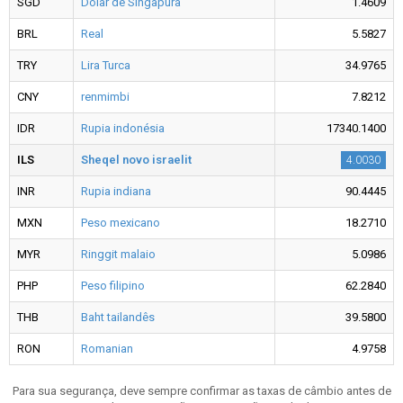
SGD
Dólar de Singapura
1.4609
BRL
Real
5.5827
TRY
Lira Turca
34.9765
CNY
renmimbi
7.8212
IDR
Rupia indonésia
17340.1400
ILS
Sheqel novo israelit
4.0030
INR
Rupia indiana
90.4445
MXN
Peso mexicano
18.2710
MYR
Ringgit malaio
5.0986
PHP
Peso filipino
62.2840
THB
Baht tailandês
39.5800
RON
Romanian
4.9758
Para sua segurança, deve sempre confirmar as taxas de câmbio antes de