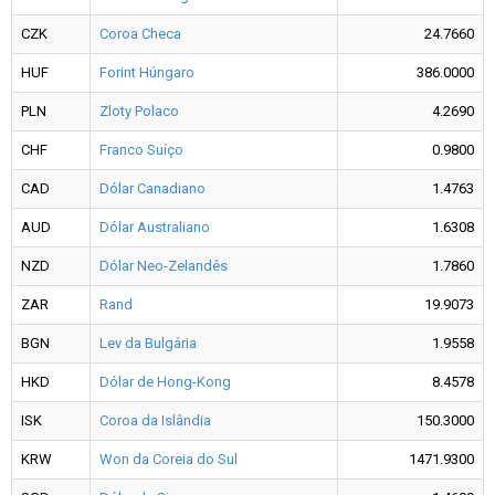
CZK
Coroa Checa
24.7660
HUF
Forint Húngaro
386.0000
PLN
Zloty Polaco
4.2690
CHF
Franco Suíço
0.9800
CAD
Dólar Canadiano
1.4763
AUD
Dólar Australiano
1.6308
NZD
Dólar Neo-Zelandês
1.7860
ZAR
Rand
19.9073
BGN
Lev da Bulgária
1.9558
HKD
Dólar de Hong-Kong
8.4578
ISK
Coroa da Islândia
150.3000
KRW
Won da Coreia do Sul
1471.9300