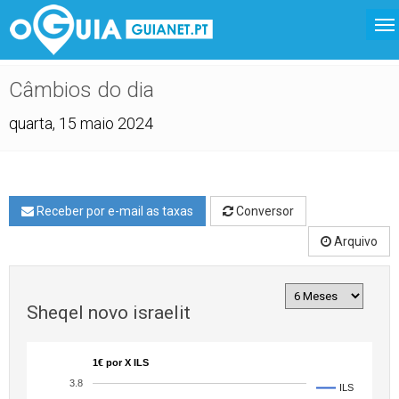
Câmbios do dia
quarta, 15 maio 2024
Receber por e-mail as taxas
Conversor
Arquivo
Sheqel novo israelit
1€ por X ILS
3.8
ILS