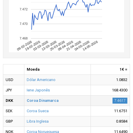
7.472
7.470
7.468
09-02-2026
04-05-2026
08-04-2026
13-03-2026
19-02-2026
14-05-2026
21-04-2026
25-03-2026
03-03-2026
Moeda
1€ =
USD
Dólar Americano
1.0832
JPY
Iene Japonês
168.4300
DKK
Coroa Dinamarca
7.4617
SEK
Coroa Sueca
11.6751
GBP
Libra Inglesa
0.8584
NOK
Coroa Norueguesa
11.6490