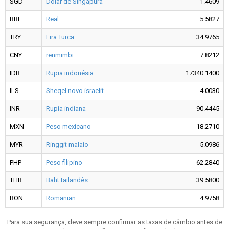
SGD
Dólar de Singapura
1.4609
BRL
Real
5.5827
TRY
Lira Turca
34.9765
CNY
renmimbi
7.8212
IDR
Rupia indonésia
17340.1400
ILS
Sheqel novo israelit
4.0030
INR
Rupia indiana
90.4445
MXN
Peso mexicano
18.2710
MYR
Ringgit malaio
5.0986
PHP
Peso filipino
62.2840
THB
Baht tailandês
39.5800
RON
Romanian
4.9758
Para sua segurança, deve sempre confirmar as taxas de câmbio antes de