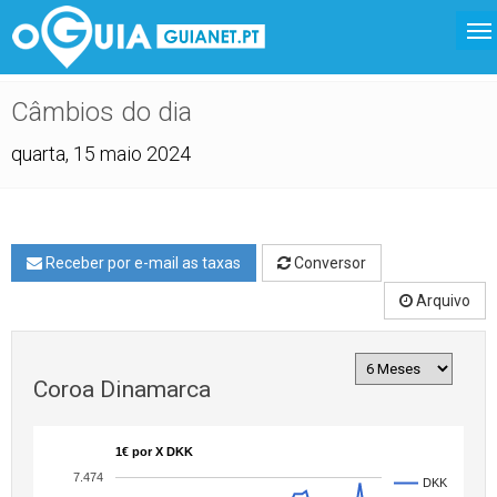
Câmbios do dia
quarta, 15 maio 2024
Receber por e-mail as taxas
Conversor
Arquivo
Coroa Dinamarca
1€ por X DKK
7.474
DKK