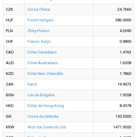
CZK
Coroa Checa
24.7660
HUF
Forint Húngaro
386.0000
PLN
Zloty Polaco
4.2690
CHF
Franco Suíço
0.9800
CAD
Dólar Canadiano
1.4763
AUD
Dólar Australiano
1.6308
NZD
Dólar Neo-Zelandês
1.7860
ZAR
Rand
19.9073
BGN
Lev da Bulgária
1.9558
HKD
Dólar de Hong-Kong
8.4578
ISK
Coroa da Islândia
150.3000
KRW
Won da Coreia do Sul
1471.9300