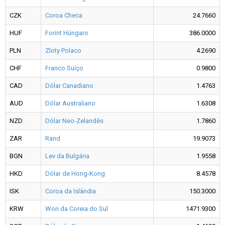
CZK
Coroa Checa
24.7660
HUF
Forint Húngaro
386.0000
PLN
Zloty Polaco
4.2690
CHF
Franco Suíço
0.9800
CAD
Dólar Canadiano
1.4763
AUD
Dólar Australiano
1.6308
NZD
Dólar Neo-Zelandês
1.7860
ZAR
Rand
19.9073
BGN
Lev da Bulgária
1.9558
HKD
Dólar de Hong-Kong
8.4578
ISK
Coroa da Islândia
150.3000
KRW
Won da Coreia do Sul
1471.9300