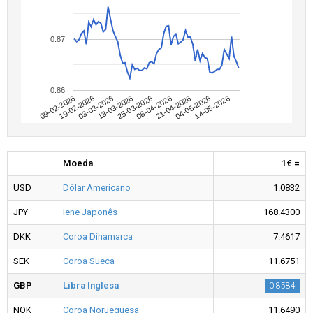
0.87
0.86
09-02-2026
04-05-2026
08-04-2026
13-03-2026
19-02-2026
14-05-2026
21-04-2026
25-03-2026
03-03-2026
Moeda
1€ =
USD
Dólar Americano
1.0832
JPY
Iene Japonês
168.4300
DKK
Coroa Dinamarca
7.4617
SEK
Coroa Sueca
11.6751
GBP
Libra Inglesa
0.8584
NOK
Coroa Norueguesa
11.6490