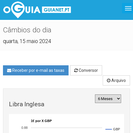
Câmbios do dia
quarta, 15 maio 2024
Receber por e-mail as taxas
Conversor
Arquivo
Libra Inglesa
1€ por X GBP
0.88
GBP