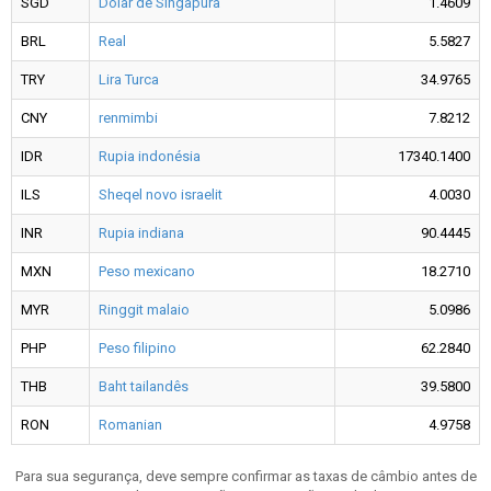
SGD
Dólar de Singapura
1.4609
BRL
Real
5.5827
TRY
Lira Turca
34.9765
CNY
renmimbi
7.8212
IDR
Rupia indonésia
17340.1400
ILS
Sheqel novo israelit
4.0030
INR
Rupia indiana
90.4445
MXN
Peso mexicano
18.2710
MYR
Ringgit malaio
5.0986
PHP
Peso filipino
62.2840
THB
Baht tailandês
39.5800
RON
Romanian
4.9758
Para sua segurança, deve sempre confirmar as taxas de câmbio antes de