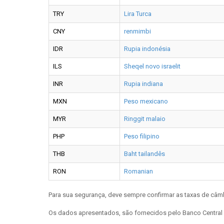
TRY
Lira Turca
CNY
renmimbi
IDR
Rupia indonésia
ILS
Sheqel novo israelit
INR
Rupia indiana
MXN
Peso mexicano
MYR
Ringgit malaio
PHP
Peso filipino
THB
Baht tailandês
RON
Romanian
Para sua segurança, deve sempre confirmar as taxas de câm
Os dados apresentados, são fornecidos pelo Banco Central 