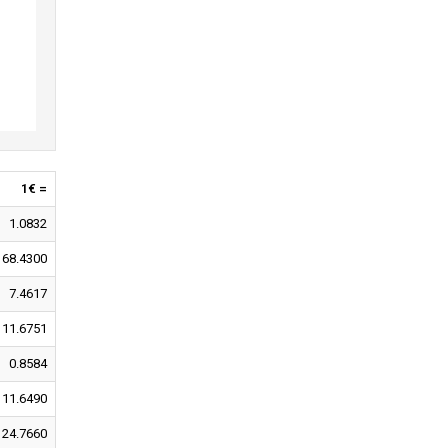
1€ =
1.0832
168.4300
7.4617
11.6751
0.8584
11.6490
24.7660