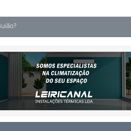
Guião?