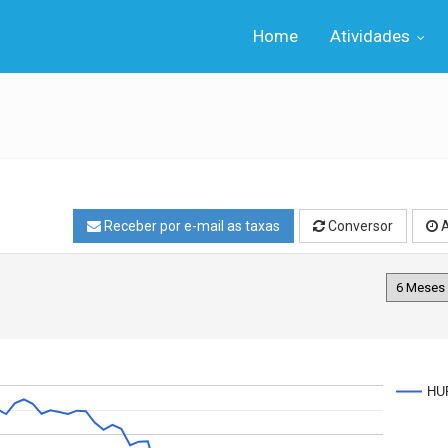
Home
Atividades
Receber por e-mail as taxas
Conversor
A
HU