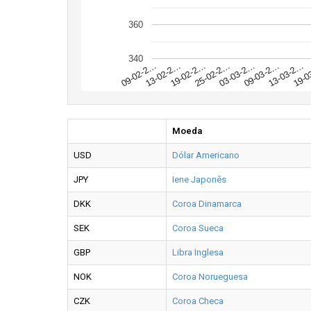
360
340
19-0
13-03-2…
09-03-2…
03-03-2…
25-02-2…
19-02-2…
13-02-2…
09-02-2…
Moeda
USD
Dólar Americano
JPY
Iene Japonês
DKK
Coroa Dinamarca
SEK
Coroa Sueca
GBP
Libra Inglesa
NOK
Coroa Norueguesa
CZK
Coroa Checa