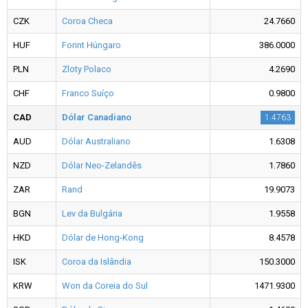
CZK
Coroa Checa
24.7660
HUF
Forint Húngaro
386.0000
PLN
Zloty Polaco
4.2690
CHF
Franco Suíço
0.9800
CAD
Dólar Canadiano
1.4763
AUD
Dólar Australiano
1.6308
NZD
Dólar Neo-Zelandês
1.7860
ZAR
Rand
19.9073
BGN
Lev da Bulgária
1.9558
HKD
Dólar de Hong-Kong
8.4578
ISK
Coroa da Islândia
150.3000
KRW
Won da Coreia do Sul
1471.9300