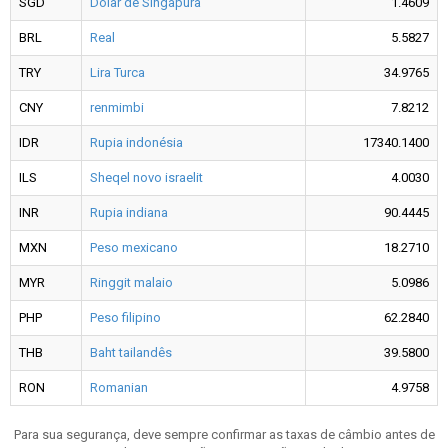
SGD
Dólar de Singapura
1.4609
BRL
Real
5.5827
TRY
Lira Turca
34.9765
CNY
renmimbi
7.8212
IDR
Rupia indonésia
17340.1400
ILS
Sheqel novo israelit
4.0030
INR
Rupia indiana
90.4445
MXN
Peso mexicano
18.2710
MYR
Ringgit malaio
5.0986
PHP
Peso filipino
62.2840
THB
Baht tailandês
39.5800
RON
Romanian
4.9758
Para sua segurança, deve sempre confirmar as taxas de câmbio antes de