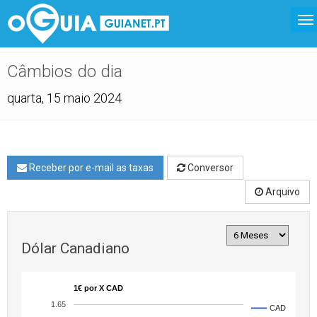
Câmbios do dia
quarta, 15 maio 2024
Receber por e-mail as taxas
Conversor
Arquivo
Dólar Canadiano
1€ por X CAD
1.65
CAD