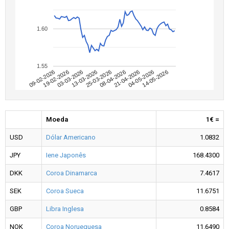
1.60
1.55
09-02-2026
04-05-2026
08-04-2026
13-03-2026
19-02-2026
14-05-2026
21-04-2026
25-03-2026
03-03-2026
Moeda
1€ =
USD
Dólar Americano
1.0832
JPY
Iene Japonês
168.4300
DKK
Coroa Dinamarca
7.4617
SEK
Coroa Sueca
11.6751
GBP
Libra Inglesa
0.8584
NOK
Coroa Norueguesa
11.6490