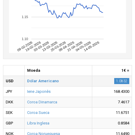
1.15
1.10
09-02-2026
04-05-2026
08-04-2026
13-03-2026
19-02-2026
14-05-2026
21-04-2026
25-03-2026
03-03-2026
Moeda
1€ =
USD
Dólar Americano
1.0832
JPY
Iene Japonês
168.4300
DKK
Coroa Dinamarca
7.4617
SEK
Coroa Sueca
11.6751
GBP
Libra Inglesa
0.8584
NOK
Coroa Norueguesa
11.6490