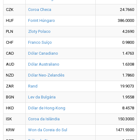
CZK
Coroa Checa
24.7660
HUF
Forint Húngaro
386.0000
PLN
Zloty Polaco
4.2690
CHF
Franco Suíço
0.9800
CAD
Dólar Canadiano
1.4763
AUD
Dólar Australiano
1.6308
NZD
Dólar Neo-Zelandês
1.7860
ZAR
Rand
19.9073
BGN
Lev da Bulgária
1.9558
HKD
Dólar de Hong-Kong
8.4578
ISK
Coroa da Islândia
150.3000
KRW
Won da Coreia do Sul
1471.9300