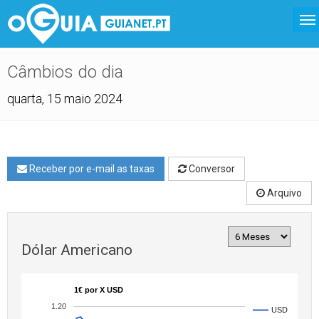
Câmbios do dia
quarta, 15 maio 2024
Receber por e-mail as taxas
Conversor
Arquivo
Dólar Americano
1€ por X USD
1.20
USD