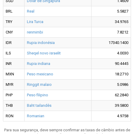
SGD
Dólar de Singapura
1.4609
BRL
Real
5.5827
TRY
Lira Turca
34.9765
CNY
renmimbi
7.8212
IDR
Rupia indonésia
17340.1400
ILS
Sheqel novo israelit
4.0030
INR
Rupia indiana
90.4445
MXN
Peso mexicano
18.2710
MYR
Ringgit malaio
5.0986
PHP
Peso filipino
62.2840
THB
Baht tailandês
39.5800
RON
Romanian
4.9758
Para sua segurança, deve sempre confirmar as taxas de câmbio antes de