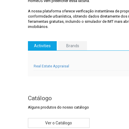
HomeOS vem preencher essa lacuna.
A nossa plataforma oferece verificação instantânea de prop
conformidade urbanística, obtendo dados diretamente dos re
ferramentas gratuitas, incluindo o simulador de IMT mais a
imobiliários.
Activities
Brands
Real Estate Appraisal
Catálogo
Alguns produtos do nosso catálogo
Ver o Catálogo