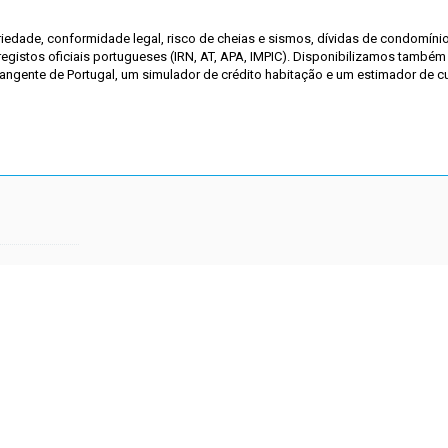
riedade, conformidade legal, risco de cheias e sismos, dívidas de condomíni
gistos oficiais portugueses (IRN, AT, APA, IMPIC). Disponibilizamos também
brangente de Portugal, um simulador de crédito habitação e um estimador de c