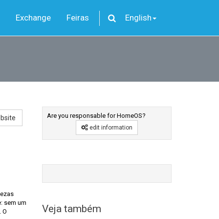
Exchange
Feiras
English
Are you responsable for HomeOS?
bsite
edit information
tezas
e: sem um
Veja também
. O