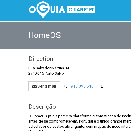
HomeOS
Direction
Rua Salvador Martins 3A
2740-315 Porto Salvo
T:
F:
Send mail
913 093 640
___ ___ __
Descrição
O HomeOS.pt é a primeira plataforma automatizada de inteli
antes de se comprometerem. Portugal é o único grande mer
calculador de custos abrangente, sem mapas de risco intera