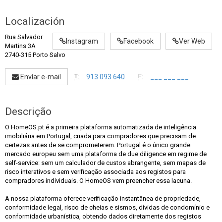
Localización
Rua Salvador
Instagram
Facebook
Ver Web
Martins 3A
2740-315 Porto Salvo
T:
F:
Envíar e-mail
913 093 640
___ ___ ___
Descrição
O HomeOS.pt é a primeira plataforma automatizada de inteligência
imobiliária em Portugal, criada para compradores que precisam de
certezas antes de se comprometerem. Portugal é o único grande
mercado europeu sem uma plataforma de due diligence em regime de
self-service: sem um calculador de custos abrangente, sem mapas de
risco interativos e sem verificação associada aos registos para
compradores individuais. O HomeOS vem preencher essa lacuna.
A nossa plataforma oferece verificação instantânea de propriedade,
conformidade legal, risco de cheias e sismos, dívidas de condomínio e
conformidade urbanística, obtendo dados diretamente dos registos