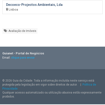
Decoeco-Projectos Ambientais, Lda
Lisboa
Avaliação de Imóveis
Guianet - Portal de Negócios
Email:
clique para enviar
© 2026 Guia da Cidade. Toda a informação incluída neste serviço está
protegida pela legislação em vigor sobre direitos de autor.
|
Política de
Privacidade
Qualquer acesso automatizado ou utilização abusiva estão expressamente
proibidos.