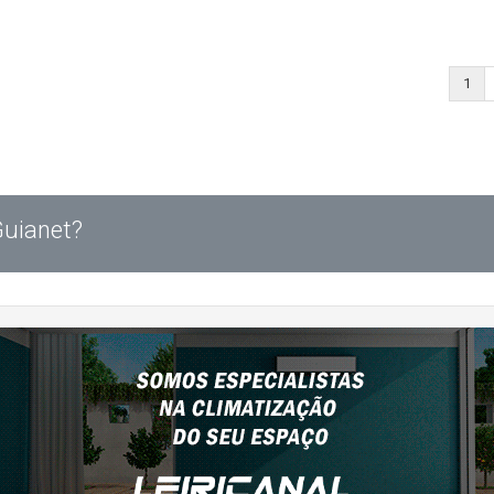
1
Guianet?