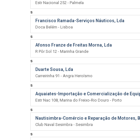
Estr Nacional 252 - Palmela
s
Francisco Ramada-Serviços Náuticos, Lda
Doca Belém - Lisboa
s
Afonso Franze de Freitas Morna, Lda
R Pôr Sol 12 - Marinha Grande
s
Duarte Sousa, Lda
Carreirinha 91 - Angra Heroísmo
s
Aquaiates-Importação e Comercialização de Equi
Estr Nac 108, Marina do Freixo-Rio Douro - Porto
s
Nautisimbra-Comércio e Reparação de Motores, B
Club Naval Sesimbra - Sesimbra
s