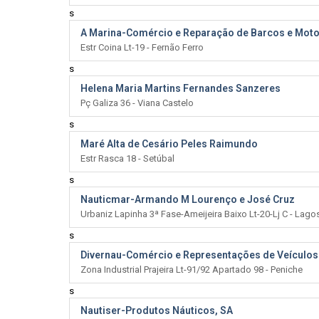
s
A Marina-Comércio e Reparação de Barcos e Moto
Estr Coina Lt-19 - Fernão Ferro
s
Helena Maria Martins Fernandes Sanzeres
Pç Galiza 36 - Viana Castelo
s
Maré Alta de Cesário Peles Raimundo
Estr Rasca 18 - Setúbal
s
Nauticmar-Armando M Lourenço e José Cruz
Urbaniz Lapinha 3ª Fase-Ameijeira Baixo Lt-20-Lj C - Lago
s
Divernau-Comércio e Representações de Veículos 
Zona Industrial Prajeira Lt-91/92 Apartado 98 - Peniche
s
Nautiser-Produtos Náuticos, SA