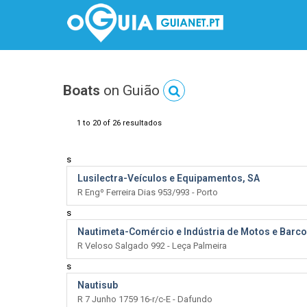
Boats
on Guião
1 to 20 of 26 resultados
s
Lusilectra-Veículos e Equipamentos, SA
R Engº Ferreira Dias 953/993 - Porto
s
Nautimeta-Comércio e Indústria de Motos e Barco
R Veloso Salgado 992 - Leça Palmeira
s
Nautisub
R 7 Junho 1759 16-r/c-E - Dafundo