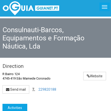
Consulnauti-Barcos,
Equipamentos e Formação
Náutica, Lda
Direction
R Bairro 124
Website
4745-419 São Mamede Coronado
T:
Send mail
229820188
Activities