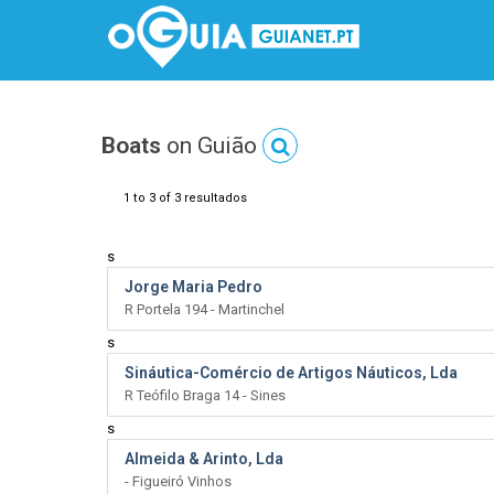
Boats
on Guião
1 to 3 of 3 resultados
s
Jorge Maria Pedro
R Portela 194 - Martinchel
s
Sináutica-Comércio de Artigos Náuticos, Lda
R Teófilo Braga 14 - Sines
s
Almeida & Arinto, Lda
- Figueiró Vinhos