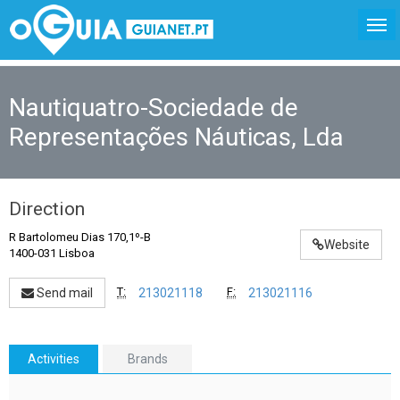
Nautiquatro-Sociedade de
Representações Náuticas, Lda
Direction
R Bartolomeu Dias 170,1º-B
Website
1400-031 Lisboa
T:
F:
Send mail
213021118
213021116
Activities
Brands