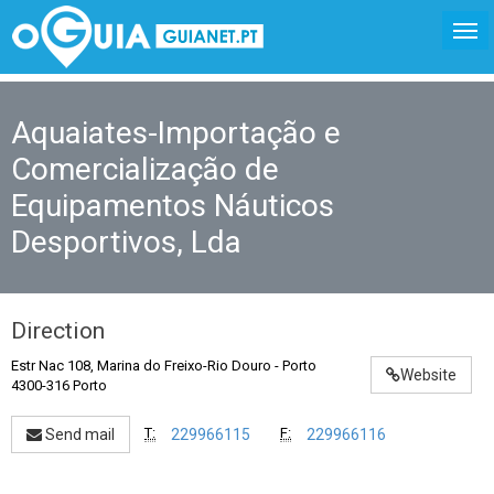
Aquaiates-Importação e
Comercialização de
Equipamentos Náuticos
Desportivos, Lda
Direction
Estr Nac 108, Marina do Freixo-Rio Douro
-
Porto
Website
4300-316 Porto
T:
F:
Send mail
229966115
229966116