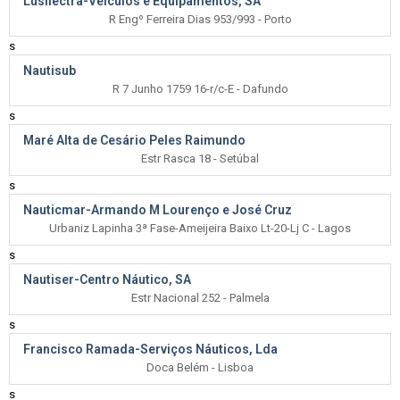
Lusilectra-Veículos e Equipamentos, SA
R Engº Ferreira Dias 953/993 - Porto
s
Nautisub
R 7 Junho 1759 16-r/c-E - Dafundo
s
Maré Alta de Cesário Peles Raimundo
Estr Rasca 18 - Setúbal
s
Nauticmar-Armando M Lourenço e José Cruz
Urbaniz Lapinha 3ª Fase-Ameijeira Baixo Lt-20-Lj C - Lagos
s
Nautiser-Centro Náutico, SA
Estr Nacional 252 - Palmela
s
Francisco Ramada-Serviços Náuticos, Lda
Doca Belém - Lisboa
s