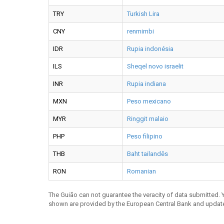
TRY
Turkish Lira
CNY
renmimbi
IDR
Rupia indonésia
ILS
Sheqel novo israelit
INR
Rupia indiana
MXN
Peso mexicano
MYR
Ringgit malaio
PHP
Peso filipino
THB
Baht tailandês
RON
Romanian
The Guião can not guarantee the veracity of data submitted.
shown are provided by the European Central Bank and updat