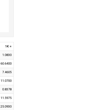
1€ =
1.0830
160.6400
7.4605
11.0700
0.8378
11.5975
25.0930