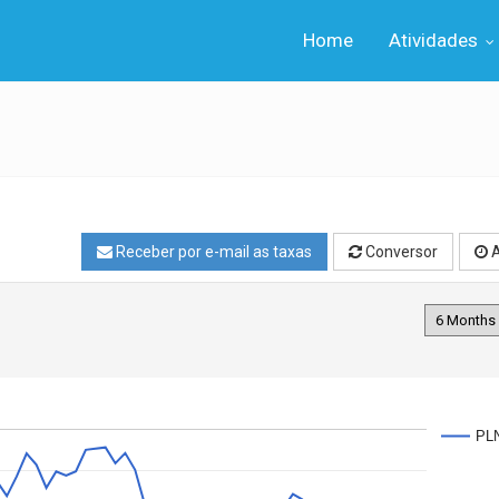
Home
Atividades
Receber por e-mail as taxas
Conversor
A
PL