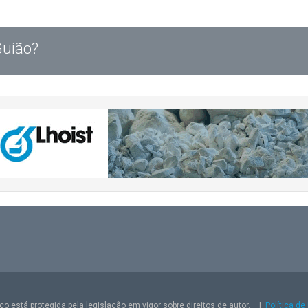
Guião?
o está protegida pela legislação em vigor sobre direitos de autor.
|
Política de