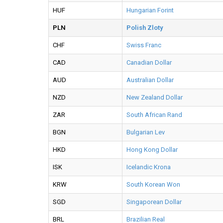
HUF
Hungarian Forint
PLN
Polish Zloty
CHF
Swiss Franc
CAD
Canadian Dollar
AUD
Australian Dollar
NZD
New Zealand Dollar
ZAR
South African Rand
BGN
Bulgarian Lev
HKD
Hong Kong Dollar
ISK
Icelandic Krona
KRW
South Korean Won
SGD
Singaporean Dollar
BRL
Brazilian Real