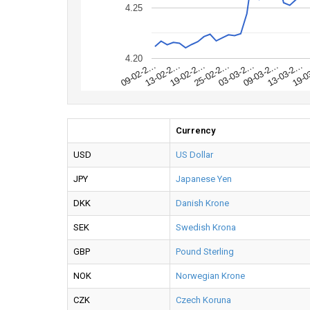
4.25
4.20
19-0
13-03-2…
09-03-2…
03-03-2…
25-02-2…
19-02-2…
13-02-2…
09-02-2…
Currency
USD
US Dollar
JPY
Japanese Yen
DKK
Danish Krone
SEK
Swedish Krona
GBP
Pound Sterling
NOK
Norwegian Krone
CZK
Czech Koruna