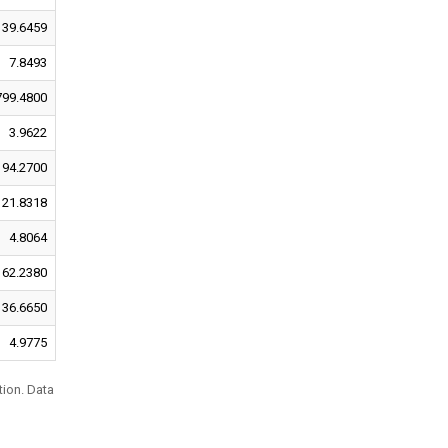
39.6459
7.8493
799.4800
3.9622
94.2700
21.8318
4.8064
62.2380
36.6650
4.9775
tion. Data