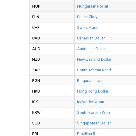
HUF
Hungarian Forint
PLN
Polish Zloty
CHF
Swiss Franc
CAD
Canadian Dollar
AUD
Australian Dollar
NZD
New Zealand Dollar
ZAR
South African Rand
BGN
Bulgarian Lev
HKD
Hong Kong Dollar
ISK
Icelandic Krona
KRW
South Korean Won
SGD
Singaporean Dollar
BRL
Brazilian Real