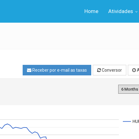
Home
Atividades
Receber por e-mail as taxas
Conversor
A
HU