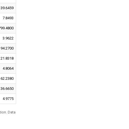
39.6459
7.8493
799.4800
3.9622
94.2700
21.8318
4.8064
62.2380
36.6650
4.9775
tion. Data