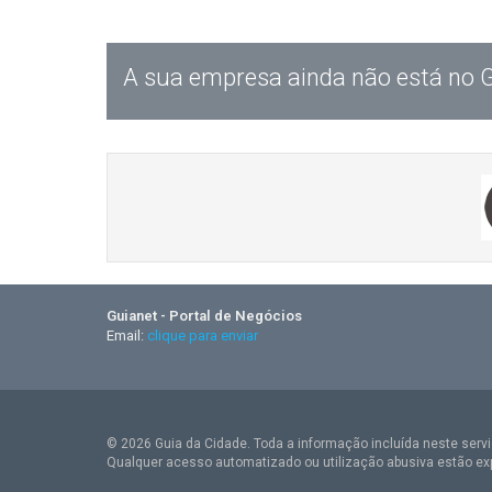
A sua empresa ainda não está no 
Guianet - Portal de Negócios
Email:
clique para enviar
© 2026 Guia da Cidade. Toda a informação incluída neste serviç
Qualquer acesso automatizado ou utilização abusiva estão ex