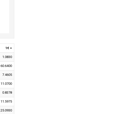
1€ =
1.0830
160.6400
7.4605
11.0700
0.8378
11.5975
25.0930