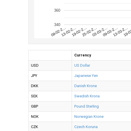
360
340
19-0
13-03-2…
09-03-2…
03-03-2…
25-02-2…
19-02-2…
13-02-2…
09-02-2…
Currency
USD
US Dollar
JPY
Japanese Yen
DKK
Danish Krone
SEK
Swedish Krona
GBP
Pound Sterling
NOK
Norwegian Krone
CZK
Czech Koruna