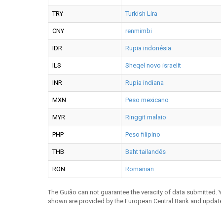
TRY
Turkish Lira
CNY
renmimbi
IDR
Rupia indonésia
ILS
Sheqel novo israelit
INR
Rupia indiana
MXN
Peso mexicano
MYR
Ringgit malaio
PHP
Peso filipino
THB
Baht tailandês
RON
Romanian
The Guião can not guarantee the veracity of data submitted.
shown are provided by the European Central Bank and updat