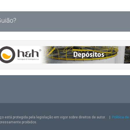
Guião?
o está protegida pela legislação em vigor sobre direitos de autor.
|
Política de
pressamente proibidos.