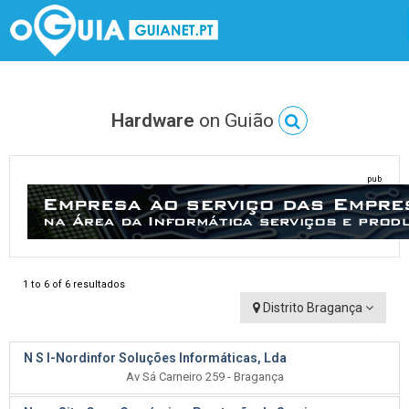
Hardware
on Guião
pub
1 to 6 of 6 resultados
Distrito Bragança
N S I-Nordinfor Soluções Informáticas, Lda
Av Sá Carneiro 259 - Bragança