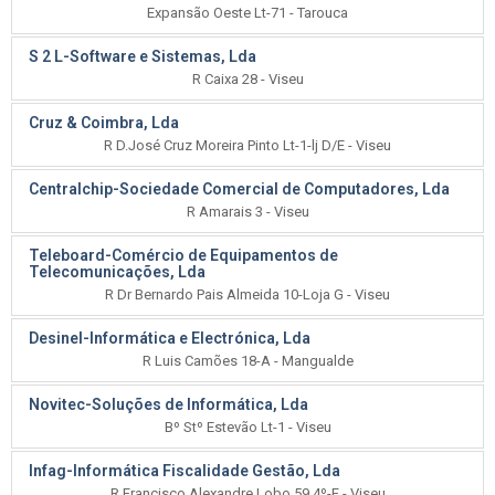
Expansão Oeste Lt-71 - Tarouca
S 2 L-Software e Sistemas, Lda
R Caixa 28 - Viseu
Cruz & Coimbra, Lda
R D.José Cruz Moreira Pinto Lt-1-lj D/E - Viseu
Centralchip-Sociedade Comercial de Computadores, Lda
R Amarais 3 - Viseu
Teleboard-Comércio de Equipamentos de
Telecomunicações, Lda
R Dr Bernardo Pais Almeida 10-Loja G - Viseu
Desinel-Informática e Electrónica, Lda
R Luis Camões 18-A - Mangualde
Novitec-Soluções de Informática, Lda
Bº Stº Estevão Lt-1 - Viseu
Infag-Informática Fiscalidade Gestão, Lda
R Francisco Alexandre Lobo 59,4º-F - Viseu