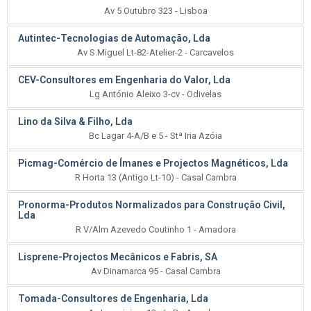
Av 5 Outubro 323 - Lisboa
Autintec-Tecnologias de Automação, Lda
Av S.Miguel Lt-82-Atelier-2 - Carcavelos
CEV-Consultores em Engenharia do Valor, Lda
Lg António Aleixo 3-cv - Odivelas
Lino da Silva & Filho, Lda
Bc Lagar 4-A/B e 5 - Stª Iria Azóia
Picmag-Comércio de Ímanes e Projectos Magnéticos, Lda
R Horta 13 (Antigo Lt-10) - Casal Cambra
Pronorma-Produtos Normalizados para Construção Civil,
Lda
R V/Alm Azevedo Coutinho 1 - Amadora
Lisprene-Projectos Mecânicos e Fabris, SA
Av Dinamarca 95 - Casal Cambra
Tomada-Consultores de Engenharia, Lda