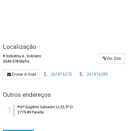
Localização
R Indústria 4
-
Sobreiro
Ver Site
2640-578 Mafra
T:
F:
Enviar e-mail
261816270
261816289
Outros endereços
Pctª Eugénio Salvador Lt-22,5º-D
1
2775-89 Parede