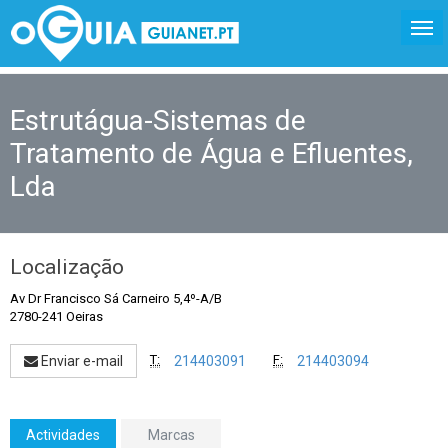
Estrutágua-Sistemas de
Tratamento de Água e Efluentes,
Lda
Localização
Av Dr Francisco Sá Carneiro 5,4º-A/B
2780-241 Oeiras
T:
F:
Enviar e-mail
214403091
214403094
Actividades
Marcas