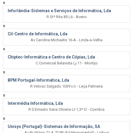
s
Inforlândia-Sistemas e Serviços de Informática, Lda
R Stª Rita 85 L6 - Aveiro
s
Cil-Centro de Informática, Lda
Av Carolina Michaelis 16-A - Linda-a-Velha
s
Chiptec-Informática e Centro de Cópias, Lda
C Comercial Belavista Lj-11 - Montijo
s
BPM Portugal-Informática, Lda
R Veloso Salgado 1039 r/c - Leça Palmeira
s
Intermédia Informática, Lda
R D.Ernesto Sena Oliveira Lt-1,3º-D - Coimbra
s
Unisys (Portugal)-Sistemas de Informação, SA
Av Pr Vitória 71-A,7º/8º (Ed Monumental) - Lisboa