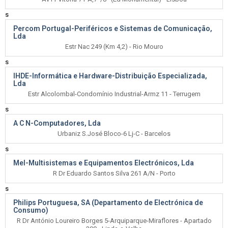
s
Percom Portugal-Periféricos e Sistemas de Comunicação,
Lda
Estr Nac 249 (Km 4,2) - Rio Mouro
s
IHDE-Informática e Hardware-Distribuição Especializada,
Lda
Estr Alcolombal-Condomínio Industrial-Armz 11 - Terrugem
s
A C N-Computadores, Lda
Urbaniz S.José Bloco-6 Lj-C - Barcelos
s
Mel-Multisistemas e Equipamentos Electrónicos, Lda
R Dr Eduardo Santos Silva 261 A/N - Porto
s
Philips Portuguesa, SA (Departamento de Electrónica de
Consumo)
R Dr António Loureiro Borges 5-Arquiparque-Miraflores - Apartado