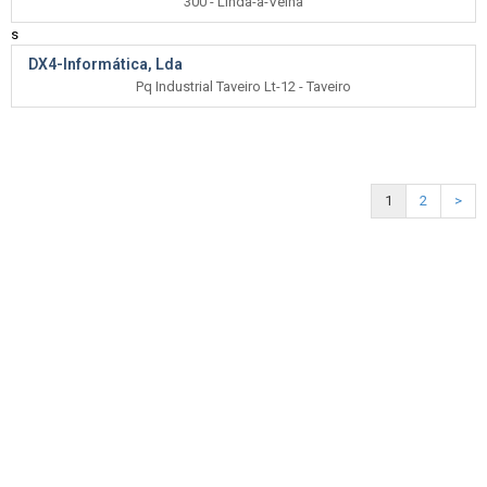
300 - Linda-a-Velha
s
DX4-Informática, Lda
Pq Industrial Taveiro Lt-12 - Taveiro
1
2
>