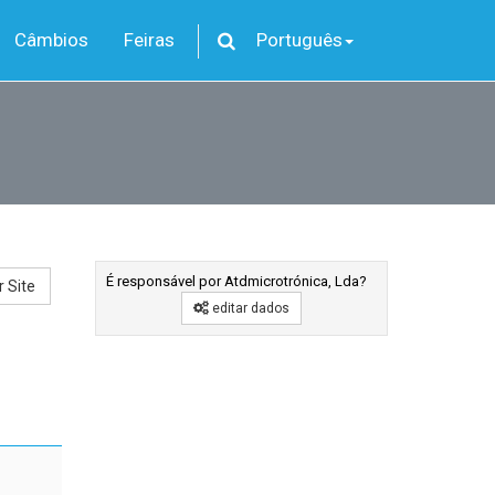
Câmbios
Feiras
Português
É responsável por Atdmicrotrónica, Lda?
r Site
editar dados