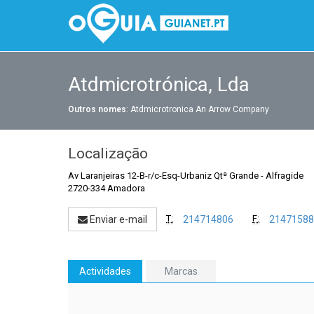
Atdmicrotrónica, Lda
Outros nomes
: Atdmicrotronica An Arrow Company
Localização
Av Laranjeiras 12-B-r/c-Esq-Urbaniz Qtª Grande
-
Alfragide
2720-334 Amadora
T:
F:
Enviar e-mail
214714806
21471588
Actividades
Marcas