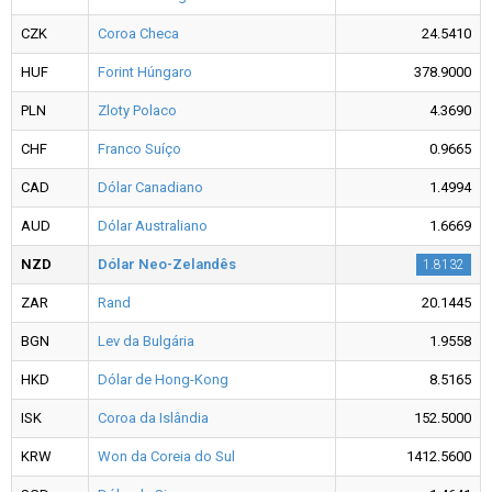
CZK
Coroa Checa
24.5410
HUF
Forint Húngaro
378.9000
PLN
Zloty Polaco
4.3690
CHF
Franco Suíço
0.9665
CAD
Dólar Canadiano
1.4994
AUD
Dólar Australiano
1.6669
NZD
Dólar Neo-Zelandês
1.8132
ZAR
Rand
20.1445
BGN
Lev da Bulgária
1.9558
HKD
Dólar de Hong-Kong
8.5165
ISK
Coroa da Islândia
152.5000
KRW
Won da Coreia do Sul
1412.5600