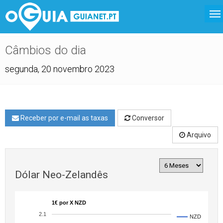
Câmbios do dia
segunda, 20 novembro 2023
Receber por e-mail as taxas
Conversor
Arquivo
Dólar Neo-Zelandês
1€ por X NZD
2.1
NZD