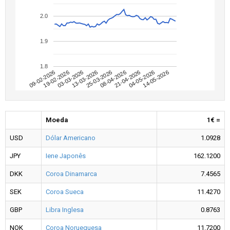
2.0
1.9
1.8
09-02-2026
04-05-2026
08-04-2026
13-03-2026
19-02-2026
14-05-2026
21-04-2026
25-03-2026
03-03-2026
Moeda
1€ =
USD
Dólar Americano
1.0928
JPY
Iene Japonês
162.1200
DKK
Coroa Dinamarca
7.4565
SEK
Coroa Sueca
11.4270
GBP
Libra Inglesa
0.8763
NOK
Coroa Norueguesa
11.7200