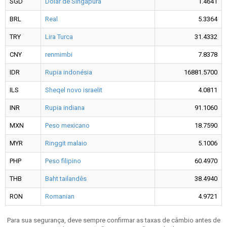
SGD
Dólar de Singapura
1.4641
BRL
Real
5.3364
TRY
Lira Turca
31.4332
CNY
renmimbi
7.8378
IDR
Rupia indonésia
16881.5700
ILS
Sheqel novo israelit
4.0811
INR
Rupia indiana
91.1060
MXN
Peso mexicano
18.7590
MYR
Ringgit malaio
5.1006
PHP
Peso filipino
60.4970
THB
Baht tailandês
38.4940
RON
Romanian
4.9721
Para sua segurança, deve sempre confirmar as taxas de câmbio antes de