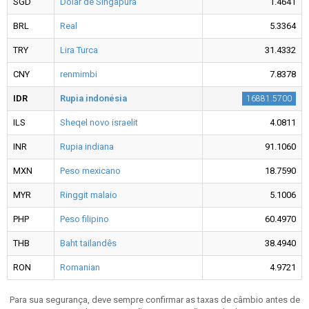
SGD
Dólar de Singapura
1.4641
BRL
Real
5.3364
TRY
Lira Turca
31.4332
CNY
renmimbi
7.8378
IDR
Rupia indonésia
16881.5700
ILS
Sheqel novo israelit
4.0811
INR
Rupia indiana
91.1060
MXN
Peso mexicano
18.7590
MYR
Ringgit malaio
5.1006
PHP
Peso filipino
60.4970
THB
Baht tailandês
38.4940
RON
Romanian
4.9721
Para sua segurança, deve sempre confirmar as taxas de câmbio antes de