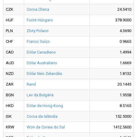
CZK
Coroa Checa
24.5410
HUF
Forint Húngaro
378.9000
PLN
Zloty Polaco
4.3690
CHF
Franco Suíço
0.9665
CAD
Dólar Canadiano
1.4994
AUD
Dólar Australiano
1.6669
NZD
Dólar Neo-Zelandês
1.8132
ZAR
Rand
20.1445
BGN
Lev da Bulgária
1.9558
HKD
Dólar de Hong-Kong
8.5165
ISK
Coroa da Islândia
152.5000
KRW
Won da Coreia do Sul
1412.5600