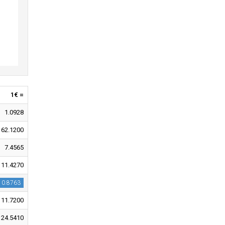
1€ =
1.0928
162.1200
7.4565
11.4270
0.8763
11.7200
24.5410