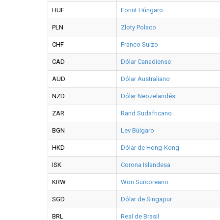
HUF
Forint Húngaro
PLN
Zloty Polaco
CHF
Franco Suizo
CAD
Dólar Canadiense
AUD
Dólar Australiano
NZD
Dólar Neozelandés
ZAR
Rand Sudafricano
BGN
Lev Búlgaro
HKD
Dólar de Hong-Kong
ISK
Corona Islandesa
KRW
Won Surcoreano
SGD
Dólar de Singapur
BRL
Real de Brasil