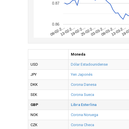
0.87
0.86
19-0
13-03-2…
09-03-2…
03-03-2…
25-02-2…
19-02-2…
13-02-2…
09-02-2…
Moneda
USD
Dólar Estadounidense
JPY
Yen Japonés
DKK
Corona Danesa
SEK
Corona Sueca
GBP
Libra Esterlina
NOK
Corona Noruega
CZK
Corona Checa