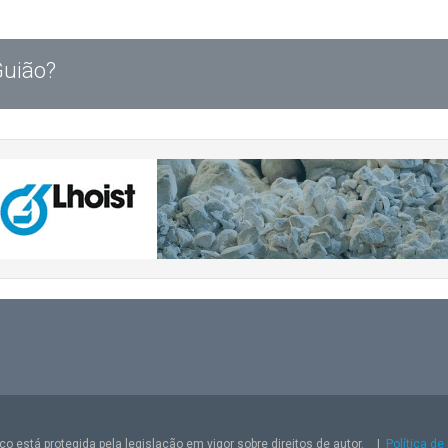
Guião?
o está protegida pela legislação em vigor sobre direitos de autor.
|
Política de