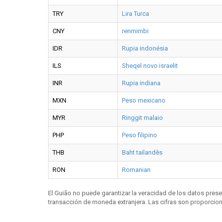
TRY
Lira Turca
CNY
renmimbi
IDR
Rupia indonésia
ILS
Sheqel novo israelit
INR
Rupia indiana
MXN
Peso mexicano
MYR
Ringgit malaio
PHP
Peso filipino
THB
Baht tailandês
RON
Romanian
El Guião no puede garantizar la veracidad de los datos pres
transacción de moneda extranjera. Las cifras son proporciona