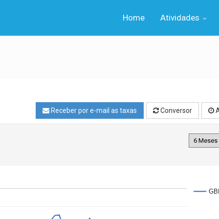
Home
Atividades
Receber por e-mail as taxas
Conversor
A
GB