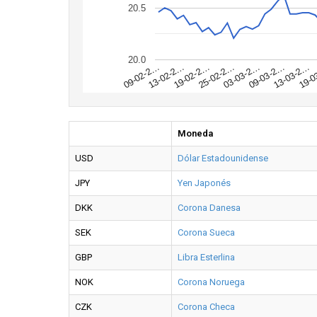
20.5
20.0
19-0
13-03-2…
09-03-2…
03-03-2…
25-02-2…
19-02-2…
13-02-2…
09-02-2…
Moneda
USD
Dólar Estadounidense
JPY
Yen Japonés
DKK
Corona Danesa
SEK
Corona Sueca
GBP
Libra Esterlina
NOK
Corona Noruega
CZK
Corona Checa