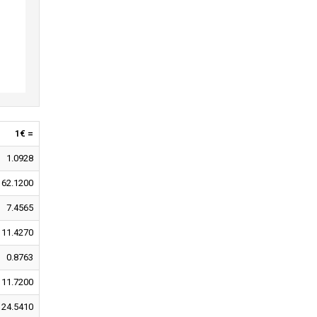
1€ =
1.0928
162.1200
7.4565
11.4270
0.8763
11.7200
24.5410