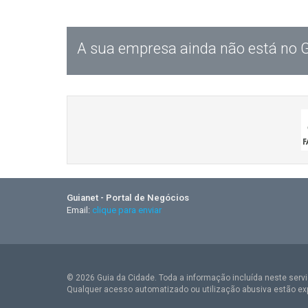
A sua empresa ainda não está no 
Guianet - Portal de Negócios
Email:
clique para enviar
© 2026 Guia da Cidade. Toda a informação incluída neste serviç
Qualquer acesso automatizado ou utilização abusiva estão ex