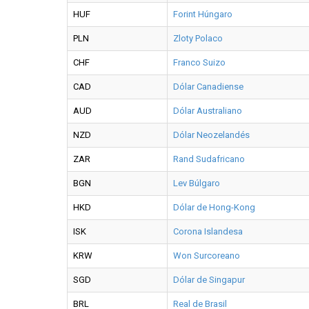
HUF
Forint Húngaro
PLN
Zloty Polaco
CHF
Franco Suizo
CAD
Dólar Canadiense
AUD
Dólar Australiano
NZD
Dólar Neozelandés
ZAR
Rand Sudafricano
BGN
Lev Búlgaro
HKD
Dólar de Hong-Kong
ISK
Corona Islandesa
KRW
Won Surcoreano
SGD
Dólar de Singapur
BRL
Real de Brasil