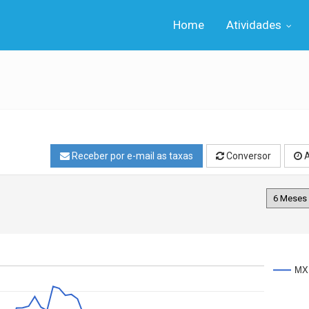
Home
Atividades
Receber por e-mail as taxas
Conversor
A
MX