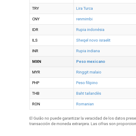
TRY
Lira Turca
CNY
renmimbi
IDR
Rupia indonésia
ILS
Sheqel novo israelit
INR
Rupia indiana
MXN
Peso mexicano
MYR
Ringgit malaio
PHP
Peso filipino
THB
Baht tailandês
RON
Romanian
El Guião no puede garantizar la veracidad de los datos pres
transacción de moneda extranjera. Las cifras son proporciona