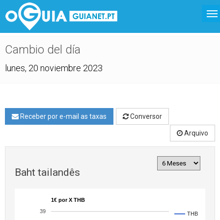
Cambio del día
lunes, 20 noviembre 2023
Receber por e-mail as taxas
Conversor
Arquivo
Baht tailandês
1€ por X THB
39
THB