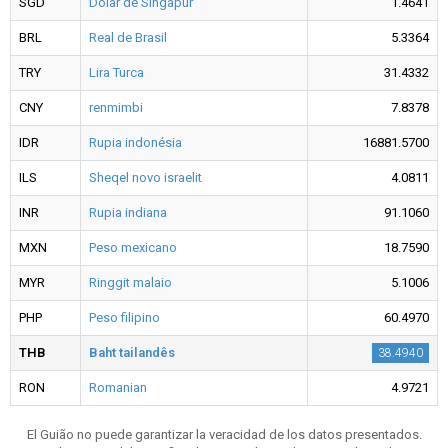
SGD
Dólar de Singapur
1.4641
BRL
Real de Brasil
5.3364
TRY
Lira Turca
31.4332
CNY
renmimbi
7.8378
IDR
Rupia indonésia
16881.5700
ILS
Sheqel novo israelit
4.0811
INR
Rupia indiana
91.1060
MXN
Peso mexicano
18.7590
MYR
Ringgit malaio
5.1006
PHP
Peso filipino
60.4970
THB
Baht tailandês
38.4940
RON
Romanian
4.9721
El Guião no puede garantizar la veracidad de los datos presentados.