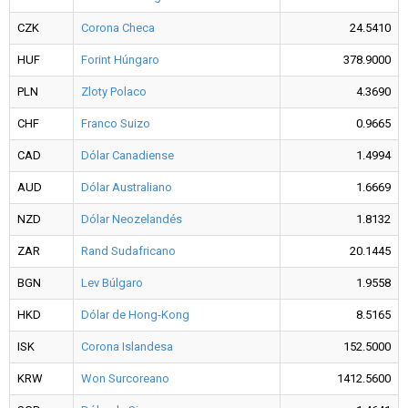
CZK
Corona Checa
24.5410
HUF
Forint Húngaro
378.9000
PLN
Zloty Polaco
4.3690
CHF
Franco Suizo
0.9665
CAD
Dólar Canadiense
1.4994
AUD
Dólar Australiano
1.6669
NZD
Dólar Neozelandés
1.8132
ZAR
Rand Sudafricano
20.1445
BGN
Lev Búlgaro
1.9558
HKD
Dólar de Hong-Kong
8.5165
ISK
Corona Islandesa
152.5000
KRW
Won Surcoreano
1412.5600