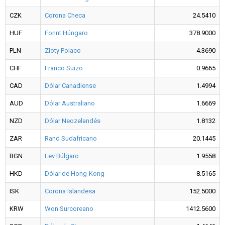
CZK
Corona Checa
24.5410
HUF
Forint Húngaro
378.9000
PLN
Zloty Polaco
4.3690
CHF
Franco Suizo
0.9665
CAD
Dólar Canadiense
1.4994
AUD
Dólar Australiano
1.6669
NZD
Dólar Neozelandés
1.8132
ZAR
Rand Sudafricano
20.1445
BGN
Lev Búlgaro
1.9558
HKD
Dólar de Hong-Kong
8.5165
ISK
Corona Islandesa
152.5000
KRW
Won Surcoreano
1412.5600