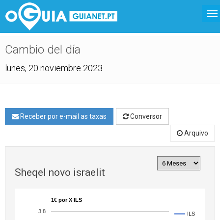
Cambio del día
lunes, 20 noviembre 2023
Receber por e-mail as taxas
Conversor
Arquivo
Sheqel novo israelit
1€ por X ILS
3.8
ILS