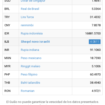
SGD
Dólar de Singapur
1.4641
BRL
Real de Brasil
5.3364
TRY
Lira Turca
31.4332
CNY
renmimbi
7.8378
IDR
Rupia indonésia
16881.5700
ILS
Sheqel novo israelit
4.0811
INR
Rupia indiana
91.1060
MXN
Peso mexicano
18.7590
MYR
Ringgit malaio
5.1006
PHP
Peso filipino
60.4970
THB
Baht tailandês
38.4940
RON
Romanian
4.9721
El Guião no puede garantizar la veracidad de los datos presentados.