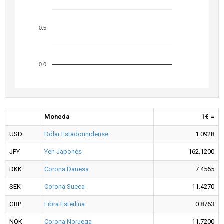
0.5
0.0
Moneda
1€ =
USD
Dólar Estadounidense
1.0928
JPY
Yen Japonés
162.1200
DKK
Corona Danesa
7.4565
SEK
Corona Sueca
11.4270
GBP
Libra Esterlina
0.8763
NOK
Corona Noruega
11.7200