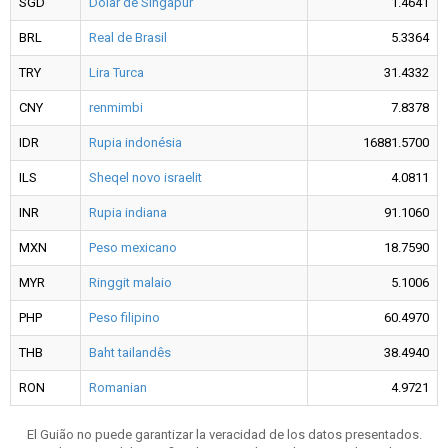
SGD
Dólar de Singapur
1.4641
BRL
Real de Brasil
5.3364
TRY
Lira Turca
31.4332
CNY
renmimbi
7.8378
IDR
Rupia indonésia
16881.5700
ILS
Sheqel novo israelit
4.0811
INR
Rupia indiana
91.1060
MXN
Peso mexicano
18.7590
MYR
Ringgit malaio
5.1006
PHP
Peso filipino
60.4970
THB
Baht tailandês
38.4940
RON
Romanian
4.9721
El Guião no puede garantizar la veracidad de los datos presentados.