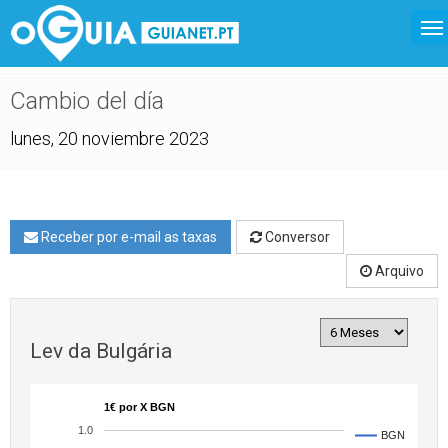
Cambio del día
lunes, 20 noviembre 2023
Receber por e-mail as taxas
Conversor
Arquivo
Lev da Bulgária
1€ por X BGN
1.0
BGN