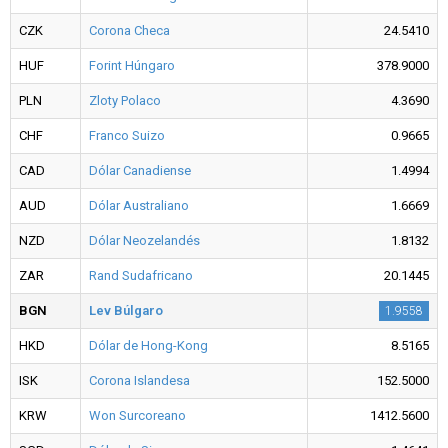
CZK
Corona Checa
24.5410
HUF
Forint Húngaro
378.9000
PLN
Zloty Polaco
4.3690
CHF
Franco Suizo
0.9665
CAD
Dólar Canadiense
1.4994
AUD
Dólar Australiano
1.6669
NZD
Dólar Neozelandés
1.8132
ZAR
Rand Sudafricano
20.1445
BGN
Lev Búlgaro
1.9558
HKD
Dólar de Hong-Kong
8.5165
ISK
Corona Islandesa
152.5000
KRW
Won Surcoreano
1412.5600