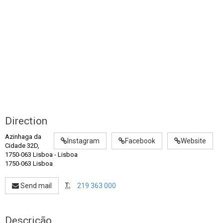
Direction
Azinhaga da
Instagram
Facebook
Website
Cidade 32D,
1750-063 Lisboa
-
Lisboa
1750-063 Lisboa
T:
Send mail
219 363 000
Descrição