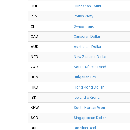
HUF
Hungarian Forint
PLN
Polish Zloty
CHF
Swiss Franc
CAD
Canadian Dollar
AUD
Australian Dollar
NZD
New Zealand Dollar
ZAR
South African Rand
BGN
Bulgarian Lev
HKD
Hong Kong Dollar
ISK
Icelandic Krona
KRW
South Korean Won
SGD
Singaporean Dollar
BRL
Brazilian Real