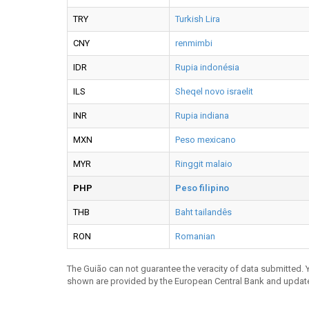
TRY
Turkish Lira
CNY
renmimbi
IDR
Rupia indonésia
ILS
Sheqel novo israelit
INR
Rupia indiana
MXN
Peso mexicano
MYR
Ringgit malaio
PHP
Peso filipino
THB
Baht tailandês
RON
Romanian
The Guião can not guarantee the veracity of data submitted.
shown are provided by the European Central Bank and updat