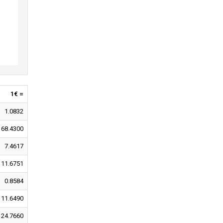
1€ =
1.0832
168.4300
7.4617
11.6751
0.8584
11.6490
24.7660