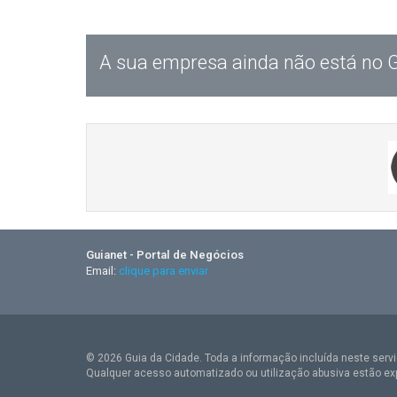
A sua empresa ainda não está no 
Guianet - Portal de Negócios
Email:
clique para enviar
© 2026 Guia da Cidade. Toda a informação incluída neste serviç
Qualquer acesso automatizado ou utilização abusiva estão ex