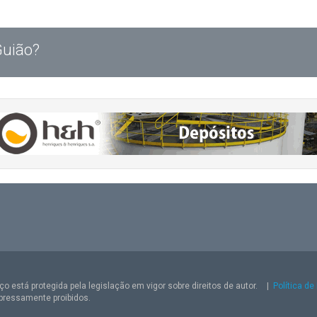
Guião?
o está protegida pela legislação em vigor sobre direitos de autor.
|
Política de
pressamente proibidos.