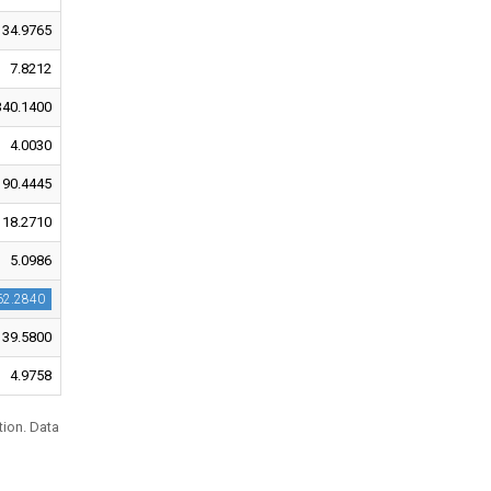
34.9765
7.8212
340.1400
4.0030
90.4445
18.2710
5.0986
62.2840
39.5800
4.9758
tion. Data