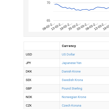
70
65
19-0
13-03-2…
09-03-2…
03-03-2…
25-02-2…
19-02-2…
13-02-2…
09-02-2…
Currency
USD
US Dollar
JPY
Japanese Yen
DKK
Danish Krone
SEK
Swedish Krona
GBP
Pound Sterling
NOK
Norwegian Krone
CZK
Czech Koruna