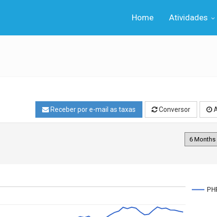
Home
Atividades
Receber por e-mail as taxas
Conversor
A
PH