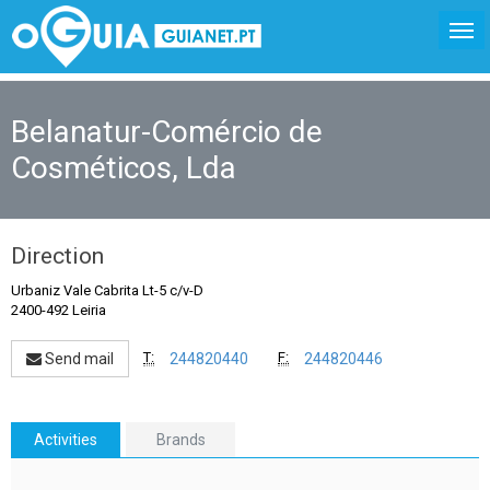
Belanatur-Comércio de
Cosméticos, Lda
Direction
Urbaniz Vale Cabrita Lt-5 c/v-D
2400-492 Leiria
T:
F:
Send mail
244820440
244820446
Activities
Brands