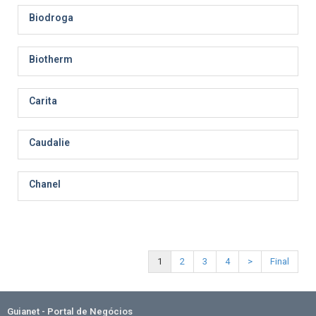
Biodroga
Biotherm
Carita
Caudalie
Chanel
1
2
3
4
>
Final
Guianet - Portal de Negócios