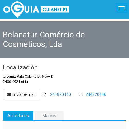
Belanatur-Comércio de
Cosméticos, Lda
Localización
Urbaniz Vale Cabrita Lt-5 c/v-D
2400-492 Leiria
T:
F:
Envíar e-mail
244820440
244820446
Actividades
Marcas