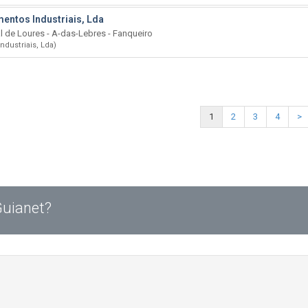
entos Industriais, Lda
l de Loures - A-das-Lebres - Fanqueiro
dustriais, Lda)
1
2
3
4
>
Guianet?