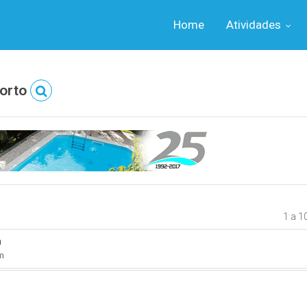
Home
Atividades
orto
1 a 1
a
ém