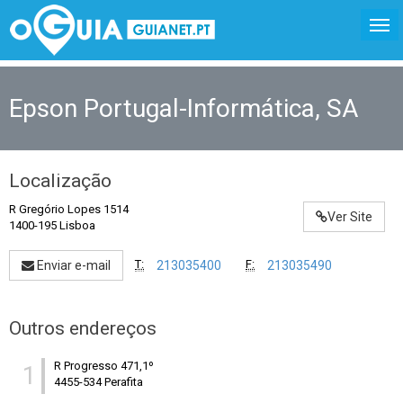
Epson Portugal-Informática, SA
Localização
R Gregório Lopes 1514
Ver Site
1400-195 Lisboa
T:
F:
Enviar e-mail
213035400
213035490
Outros endereços
R Progresso 471,1º
1
4455-534 Perafita