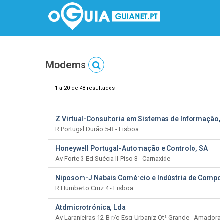
Modems
1 a 20 de 48 resultados
Z Virtual-Consultoria em Sistemas de Informação
R Portugal Durão 5-B - Lisboa
Honeywell Portugal-Automação e Controlo, SA
Av Forte 3-Ed Suécia II-Piso 3 - Carnaxide
Niposom-J Nabais Comércio e Indústria de Compo
R Humberto Cruz 4 - Lisboa
Atdmicrotrónica, Lda
Av Laranjeiras 12-B-r/c-Esq-Urbaniz Qtª Grande - Amador