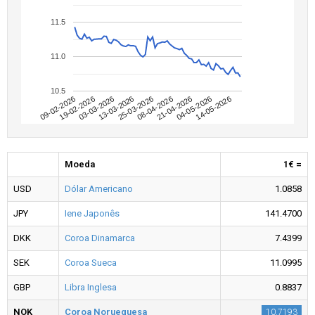
11.5
11.0
10.5
09-02-2026
04-05-2026
08-04-2026
13-03-2026
19-02-2026
14-05-2026
21-04-2026
25-03-2026
03-03-2026
Moeda
1€ =
USD
Dólar Americano
1.0858
JPY
Iene Japonês
141.4700
DKK
Coroa Dinamarca
7.4399
SEK
Coroa Sueca
11.0995
GBP
Libra Inglesa
0.8837
NOK
Coroa Norueguesa
10.7193