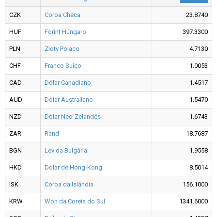
CZK
Coroa Checa
23.8740
HUF
Forint Húngaro
397.3300
PLN
Zloty Polaco
4.7130
CHF
Franco Suíço
1.0053
CAD
Dólar Canadiano
1.4517
AUD
Dólar Australiano
1.5470
NZD
Dólar Neo-Zelandês
1.6743
ZAR
Rand
18.7687
BGN
Lev da Bulgária
1.9558
HKD
Dólar de Hong-Kong
8.5014
ISK
Coroa da Islândia
156.1000
KRW
Won da Coreia do Sul
1341.6000