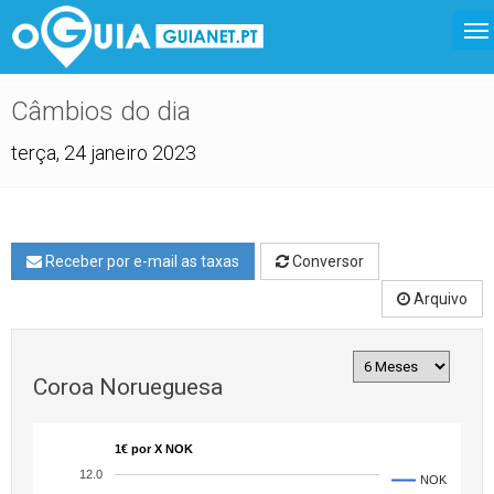
Câmbios do dia
terça, 24 janeiro 2023
Receber por e-mail as taxas
Conversor
Arquivo
Coroa Norueguesa
1€ por X NOK
12.0
NOK