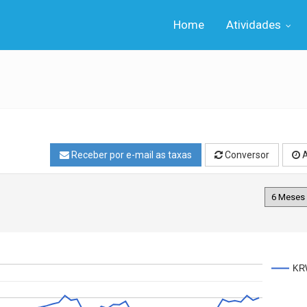
Home
Atividades
Receber por e-mail as taxas
Conversor
A
KR