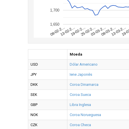
1,700
1,650
19-0
13-03-2…
09-03-2…
03-03-2…
25-02-2…
19-02-2…
13-02-2…
09-02-2…
Moeda
USD
Dólar Americano
JPY
Iene Japonês
DKK
Coroa Dinamarca
SEK
Coroa Sueca
GBP
Libra Inglesa
NOK
Coroa Norueguesa
CZK
Coroa Checa