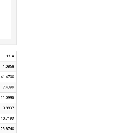
1€ =
1.0858
141.4700
7.4399
11.0995
0.8837
10.7193
23.8740