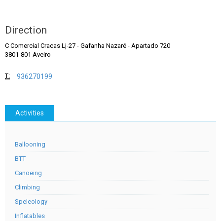
Direction
C Comercial Cracas Lj-27
-
Gafanha Nazaré - Apartado 720
3801-801 Aveiro
T:
936270199
Activities
Ballooning
BTT
Canoeing
Climbing
Speleology
Inflatables