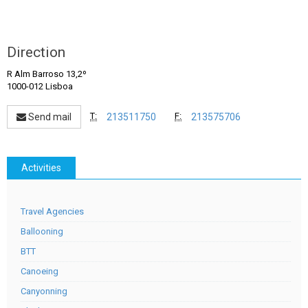
Direction
R Alm Barroso 13,2º
1000-012 Lisboa
T:
F:
Send mail
213511750
213575706
Activities
Travel Agencies
Ballooning
BTT
Canoeing
Canyonning